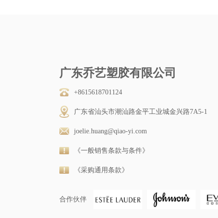
广东乔艺塑胶有限公司
+8615618701124
广东省汕头市潮汕路金平工业城金兴路7A5-1
joelie.huang@qiao-yi.com
《一般销售条款与条件》
《采购通用条款》
合作伙伴